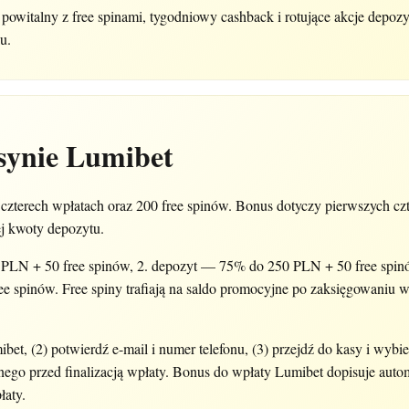
owitalny z free spinami, tygodniowy cashback i rotujące akcje depozyt
u.
synie Lumibet
zterech wpłatach oraz 200 free spinów. Bonus dotyczy pierwszych czt
ej kwoty depozytu.
 PLN + 50 free spinów, 2. depozyt — 75% do 250 PLN + 50 free spi
spinów. Free spiny trafiają na saldo promocyjne po zaksięgowaniu wp
bet, (2) potwierdź e-mail i numer telefonu, (3) przejdź do kasy i wybie
ego przed finalizacją wpłaty. Bonus do wpłaty Lumibet dopisuje auto
łaty.