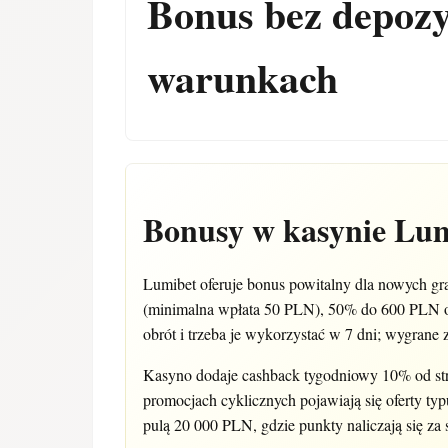
Bonus bez depozy
warunkach
Bonusy w kasynie Lum
Lumibet oferuje bonus powitalny dla nowych g
(minimalna wpłata 50 PLN), 50% do 600 PLN od
obrót i trzeba je wykorzystać w 7 dni; wygrane
Kasyno dodaje cashback tygodniowy 10% od str
promocjach cyklicznych pojawiają się oferty ty
pulą 20 000 PLN, gdzie punkty naliczają się za 