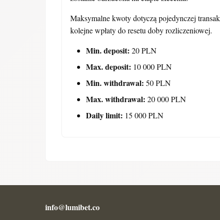
Maksymalne kwoty dotyczą pojedynczej transakcj
kolejne wpłaty do resetu doby rozliczeniowej.
Min. deposit:
20 PLN
Max. deposit:
10 000 PLN
Min. withdrawal:
50 PLN
Max. withdrawal:
20 000 PLN
Daily limit:
15 000 PLN
info@lumibet.co