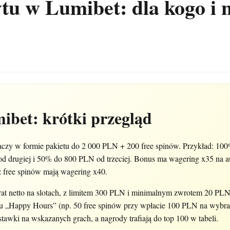
tu w Lumibet: dla kogo i n
ibet: krótki przegląd
raczy w formie pakietu do 2 000 PLN + 200 free spinów. Przykład: 1
 drugiej i 50% do 800 PLN od trzeciej. Bonus ma wagering x35 na au
 z free spinów mają wagering x40.
at netto na slotach, z limitem 300 PLN i minimalnym zwrotem 20 PLN
pu „Happy Hours” (np. 50 free spinów przy wpłacie 100 PLN na wybrane
stawki na wskazanych grach, a nagrody trafiają do top 100 w tabeli.