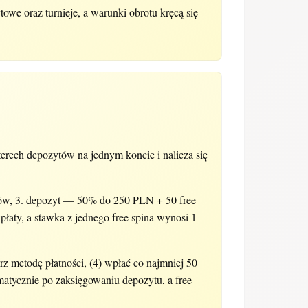
owe oraz turnieje, a warunki obrotu kręcą się
erech depozytów na jednym koncie i nalicza się
nów, 3. depozyt — 50% do 250 PLN + 50 free
łaty, a stawka z jednego free spina wynosi 1
rz metodę płatności, (4) wpłać co najmniej 50
matycznie po zaksięgowaniu depozytu, a free