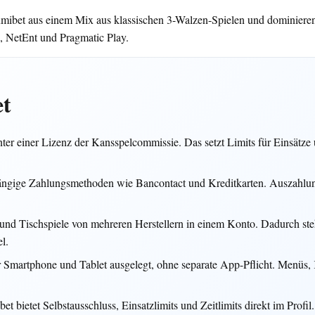
 Lumibet aus einem Mix aus klassischen 3-Walzen-Spielen und dominie
, NetEnt und Pragmatic Play.
et
nter einer Lizenz der Kansspelcommissie. Das setzt Limits für Einsätze
gängige Zahlungsmethoden wie Bancontact und Kreditkarten. Auszahlu
und Tischspiele von mehreren Herstellern in einem Konto. Dadurch ste
el.
r Smartphone und Tablet ausgelegt, ohne separate App-Pflicht. Menüs, K
t bietet Selbstausschluss, Einsatzlimits und Zeitlimits direkt im Profi