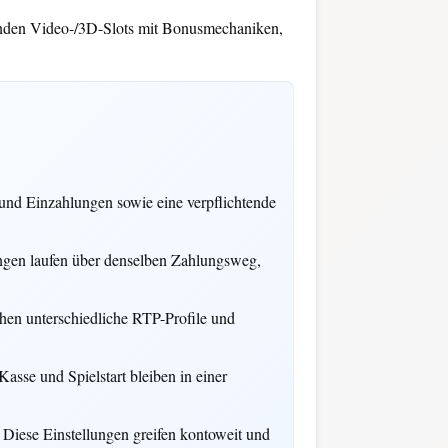
renden Video-/3D-Slots mit Bonusmechaniken,
 und Einzahlungen sowie eine verpflichtende
ngen laufen über denselben Zahlungsweg,
hen unterschiedliche RTP-Profile und
asse und Spielstart bleiben in einer
l. Diese Einstellungen greifen kontoweit und