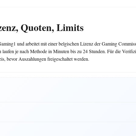
enz, Quoten, Limits
Gaming1 und arbeitet mit einer belgischen Lizenz der Gaming Commiss
laufen je nach Methode in Minuten bis zu 24 Stunden. Für die Verifiz
, bevor Auszahlungen freigeschaltet werden.