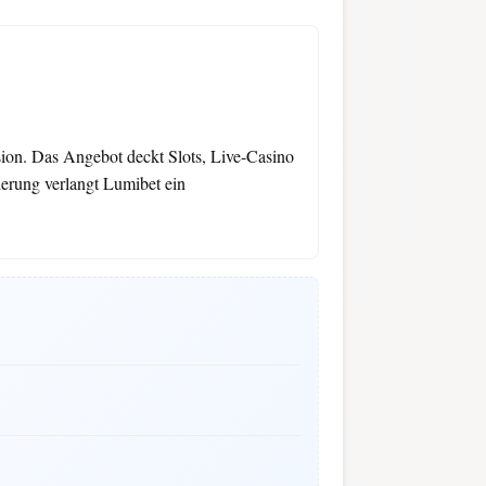
ion. Das Angebot deckt Slots, Live-Casino
ierung verlangt Lumibet ein