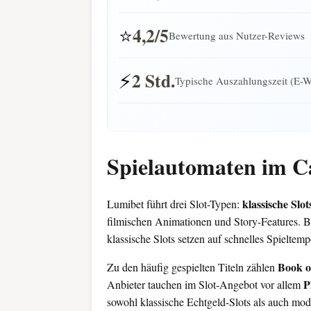
⭐
4,2/5
Bewertung aus Nutzer-Reviews
⚡
2 Std.
Typische Auszahlungszeit (E-Wa
Spielautomaten im C
klassische Slot
Lumibet führt drei Slot-Typen:
filmischen Animationen und Story-Features. B
klassische Slots setzen auf schnelles Spieltem
Book o
Zu den häufig gespielten Titeln zählen
P
Anbieter tauchen im Slot-Angebot vor allem
sowohl klassische Echtgeld-Slots als auch mo