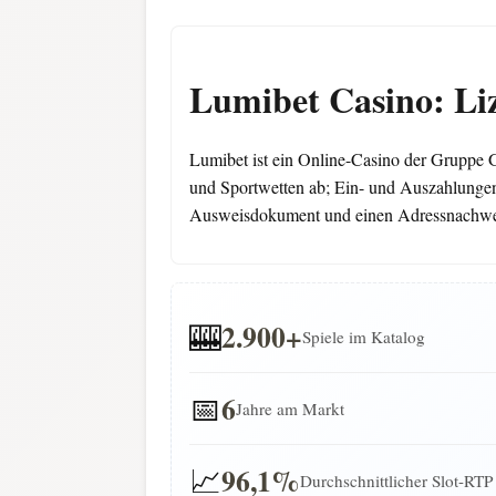
Lumibet Casino: Liz
Lumibet ist ein Online-Casino der Gruppe 
und Sportwetten ab; Ein- und Auszahlungen 
Ausweisdokument und einen Adressnachweis
🎰
2.900+
Spiele im Katalog
📅
6
Jahre am Markt
📈
96,1%
Durchschnittlicher Slot-RTP