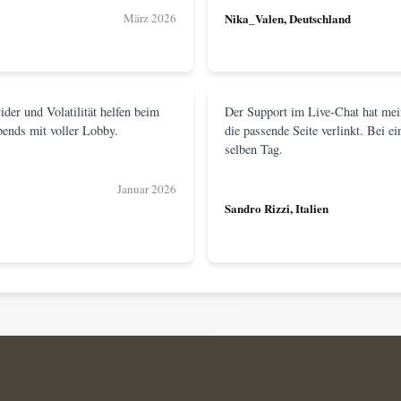
März 2026
Nika_Valen, Deutschland
ider und Volatilität helfen beim
Der Support im Live-Chat hat mei
bends mit voller Lobby.
die passende Seite verlinkt. Bei 
selben Tag.
Januar 2026
Sandro Rizzi, Italien