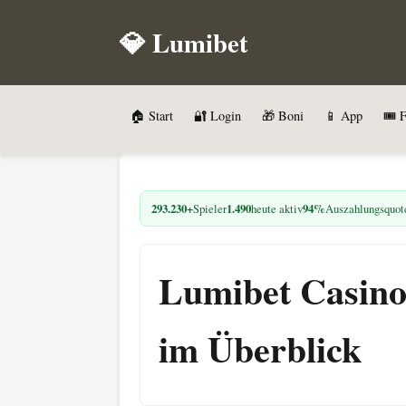
💎 Lumibet
🏠 Start
🔐 Login
🎁 Boni
📱 App
🎟️ 
293.230+
Spieler
1.490
heute aktiv
94%
Auszahlungsquot
Lumibet Casino:
im Überblick