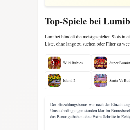
Top-Spiele bei Lumib
Lumibet bündelt die meistgespielten Slots in e
Liste, ohne lange zu suchen oder Filter zu wec
Wild Rubies
Super Burnin
Island 2
Santa Vs Rud
Der Einzahlungsbonus war nach der Einzahlung s
Umsatzbedingungen standen klar im Bonusberei
das Bonusguthaben ohne Extra-Schritte in Echt