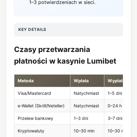
1–3 potwierdzeniach w sieci.
KEY DETAILS
Czasy przetwarzania
płatności w kasynie Lumibet
Metoda
Wpłata
Wypłata
Visa/Mastercard
Natychmiast
1–5 dni
e-Wallet (Skrill/Neteller)
Natychmiast
0–24 h
Przelew bankowy
1–3 dni
3–7 dni
Kryptowaluty
10–30 min
10–30 min