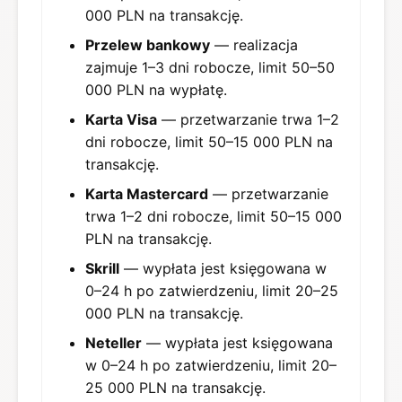
000 PLN na transakcję.
Przelew bankowy
— realizacja
zajmuje 1–3 dni robocze, limit 50–50
000 PLN na wypłatę.
Karta Visa
— przetwarzanie trwa 1–2
dni robocze, limit 50–15 000 PLN na
transakcję.
Karta Mastercard
— przetwarzanie
trwa 1–2 dni robocze, limit 50–15 000
PLN na transakcję.
Skrill
— wypłata jest księgowana w
0–24 h po zatwierdzeniu, limit 20–25
000 PLN na transakcję.
Neteller
— wypłata jest księgowana
w 0–24 h po zatwierdzeniu, limit 20–
25 000 PLN na transakcję.