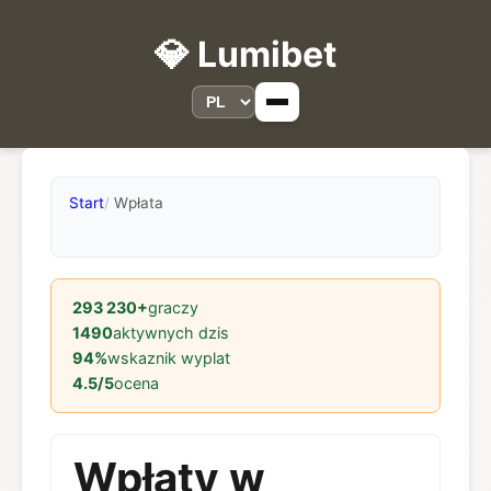
💎 Lumibet
Start
Wpłata
293 230+
graczy
1490
aktywnych dzis
94%
wskaznik wyplat
4.5/5
ocena
Wpłaty w