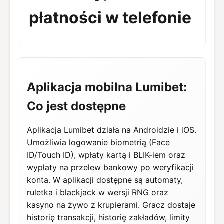
płatności w telefonie
Aplikacja mobilna Lumibet:
Co jest dostępne
Aplikacja Lumibet działa na Androidzie i iOS.
Umożliwia logowanie biometrią (Face
ID/Touch ID), wpłaty kartą i BLIK-iem oraz
wypłaty na przelew bankowy po weryfikacji
konta. W aplikacji dostępne są automaty,
ruletka i blackjack w wersji RNG oraz
kasyno na żywo z krupierami. Gracz dostaje
historię transakcji, historię zakładów, limity