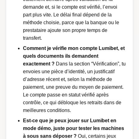
demande et, si le compte est vérifié, l’envoi
part plus vite. Le délai final dépend de la
méthode choisie, parce que la banque ou le
prestataire ajoute son propre temps de
transfert.
Comment je vérifie mon compte Lumibet, et
quels documents ils demandent
exactement ?
Dans la section “Vérification”, tu
envoies une pièce d’identité, un justificatif
d’adresse récent et, selon la méthode de
paiement, une preuve du moyen de paiement.
Le compte passe en statut vérifié après
contrôle, ce qui débloque les retraits dans de
meilleures conditions.
Est-ce que je peux jouer sur Lumibet en
mode démo, juste pour tester les machines
à sous sans déposer ?
Oui, certains jeux