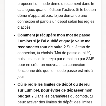
proposent un mode démo directement dans le
catalogue, quand l’éditeur l’active. Si le bouton
démo n’apparaît pas, le jeu demande une
connexion et parfois un dépôt selon les règles
d’accès.
Comment je récupère mon mot de passe
Lumibet si je l’ai oublié et que je veux me
reconnecter tout de suite ?
Sur l’écran de
connexion, tu choisis “Mot de passe oublié”,
puis tu suis le lien reçu par e-mail ou par SMS
pour en créer un nouveau. La connexion
fonctionne dès que le mot de passe est mis à
jour.
Où je règle les limites de dépôt ou de jeu
sur Lumibet, pour éviter de dépasser mon
budget ?
Dans les paramètres du compte, tu
peux activer des limites de dépôt, des limites