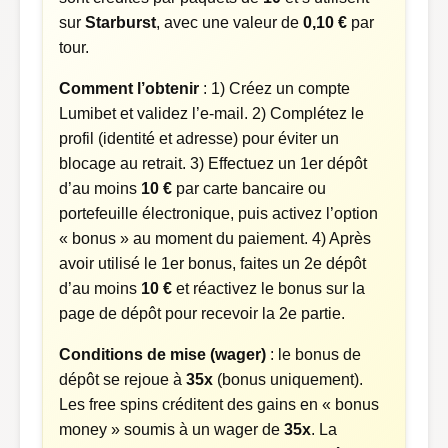
sur
Starburst
, avec une valeur de
0,10 €
par
tour.
Comment l’obtenir
: 1) Créez un compte
Lumibet et validez l’e-mail. 2) Complétez le
profil (identité et adresse) pour éviter un
blocage au retrait. 3) Effectuez un 1er dépôt
d’au moins
10 €
par carte bancaire ou
portefeuille électronique, puis activez l’option
« bonus » au moment du paiement. 4) Après
avoir utilisé le 1er bonus, faites un 2e dépôt
d’au moins
10 €
et réactivez le bonus sur la
page de dépôt pour recevoir la 2e partie.
Conditions de mise (wager)
: le bonus de
dépôt se rejoue à
35x
(bonus uniquement).
Les free spins créditent des gains en « bonus
money » soumis à un wager de
35x
. La