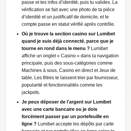
passe et tes infos d’identité, puis tu valides. La
vérification se fait avec une photo de ta pièce
d’identité et un justificatif de domicile, et le
compte passe en statut vérifié après contrôle.
Où je trouve la section casino sur Lumibet
quand je suis déjà connecté, parce que je
tourne en rond dans le menu ?
Lumibet
affiche un onglet « Casino » dans la navigation
principale, puis des sous-catégories comme
Machines à sous, Casino en direct et Jeux de
table. Les filtres te laissent trier par fournisseur,
popularité et fonctionnalités comme les
jackpots.
Je peux déposer de l’argent sur Lumibet
avec une carte bancaire ou je dois
forcément passer par un portefeuille en
ligne ?
Lumibet accepte les dépôts par carte