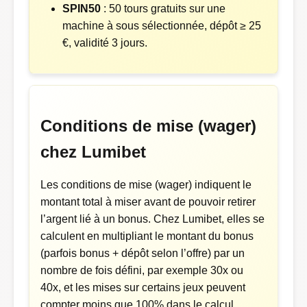
SPIN50
: 50 tours gratuits sur une
machine à sous sélectionnée, dépôt ≥ 25
€, validité 3 jours.
Conditions de mise (wager)
chez Lumibet
Les conditions de mise (wager) indiquent le
montant total à miser avant de pouvoir retirer
l’argent lié à un bonus. Chez Lumibet, elles se
calculent en multipliant le montant du bonus
(parfois bonus + dépôt selon l’offre) par un
nombre de fois défini, par exemple 30x ou
40x, et les mises sur certains jeux peuvent
compter moins que 100% dans le calcul.