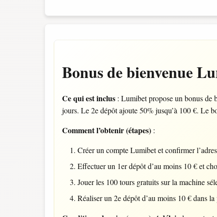
Bonus de bienvenue Lum
Ce qui est inclus
: Lumibet propose un bonus de bi
jours. Le 2e dépôt ajoute 50% jusqu’à 100 €. Le bo
Comment l’obtenir (étapes)
:
Créer un compte Lumibet et confirmer l’adres
Effectuer un 1er dépôt d’au moins 10 € et ch
Jouer les 100 tours gratuits sur la machine sél
Réaliser un 2e dépôt d’au moins 10 € dans la