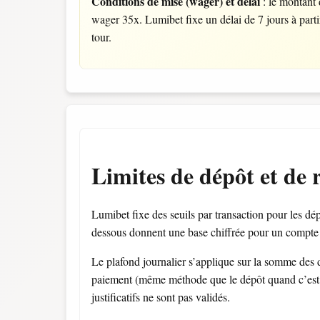
Conditions de mise (wager) et délai
: le montant 
wager 35x. Lumibet fixe un délai de 7 jours à part
tour.
Limites de dépôt et de 
Lumibet fixe des seuils par transaction pour les dép
dessous donnent une base chiffrée pour un compte 
Le plafond journalier s’applique sur la somme des d
paiement (même méthode que le dépôt quand c’est a
justificatifs ne sont pas validés.