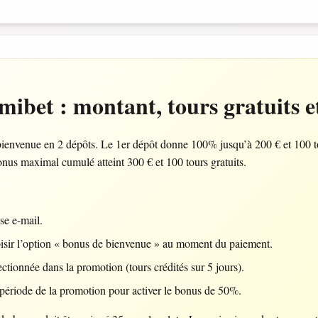
ibet : montant, tours gratuits e
envenue en 2 dépôts. Le 1er dépôt donne 100% jusqu’à 200 € et 100 tours
nus maximal cumulé atteint 300 € et 100 tours gratuits.
se e-mail.
oisir l’option « bonus de bienvenue » au moment du paiement.
ectionnée dans la promotion (tours crédités sur 5 jours).
 période de la promotion pour activer le bonus de 50%.