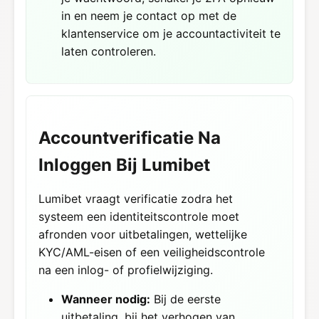
in en neem je contact op met de
klantenservice om je accountactiviteit te
laten controleren.
Accountverificatie Na
Inloggen Bij Lumibet
Lumibet vraagt verificatie zodra het
systeem een identiteitscontrole moet
afronden voor uitbetalingen, wettelijke
KYC/AML-eisen of een veiligheidscontrole
na een inlog- of profielwijziging.
Wanneer nodig:
Bij de eerste
uitbetaling, bij het verhogen van