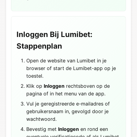
Inloggen Bij Lumibet:
Stappenplan
Open de website van Lumibet in je
browser of start de Lumibet-app op je
toestel.
Klik op
Inloggen
rechtsboven op de
pagina of in het menu van de app.
Vul je geregistreerde e-mailadres of
gebruikersnaam in, gevolgd door je
wachtwoord.
Bevestig met
Inloggen
en rond een
eventuele verificatiecode af als Lumibet