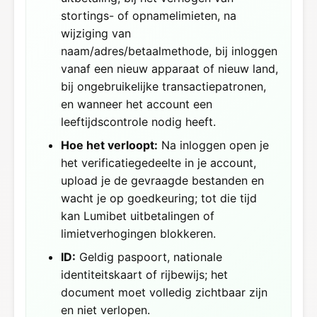
stortings- of opnamelimieten, na
wijziging van
naam/adres/betaalmethode, bij inloggen
vanaf een nieuw apparaat of nieuw land,
bij ongebruikelijke transactiepatronen,
en wanneer het account een
leeftijdscontrole nodig heeft.
Hoe het verloopt:
Na inloggen open je
het verificatiegedeelte in je account,
upload je de gevraagde bestanden en
wacht je op goedkeuring; tot die tijd
kan Lumibet uitbetalingen of
limietverhogingen blokkeren.
ID:
Geldig paspoort, nationale
identiteitskaart of rijbewijs; het
document moet volledig zichtbaar zijn
en niet verlopen.