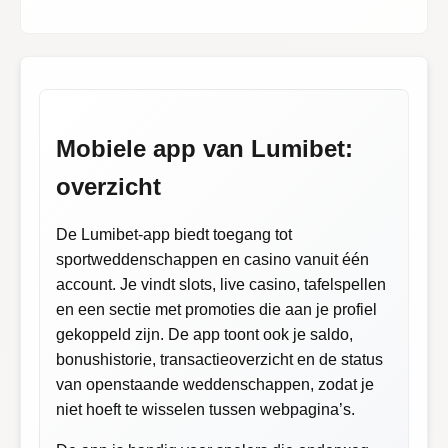
Mobiele app van Lumibet:
overzicht
De Lumibet-app biedt toegang tot
sportweddenschappen en casino vanuit één
account. Je vindt slots, live casino, tafelspellen
en een sectie met promoties die aan je profiel
gekoppeld zijn. De app toont ook je saldo,
bonushistorie, transactieoverzicht en de status
van openstaande weddenschappen, zodat je
niet hoeft te wisselen tussen webpagina’s.