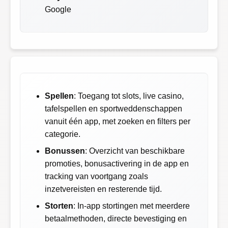
Google
Spellen
: Toegang tot slots, live casino,
tafelspellen en sportweddenschappen
vanuit één app, met zoeken en filters per
categorie.
Bonussen
: Overzicht van beschikbare
promoties, bonusactivering in de app en
tracking van voortgang zoals
inzetvereisten en resterende tijd.
Storten
: In-app stortingen met meerdere
betaalmethoden, directe bevestiging en