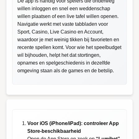
De app is handig voor spelers die onderweg
willen inloggen en snel een weddenschap
willen plaatsen of een live tafel willen openen.
Navigatie werkt met vaste tabbladen voor
Sport, Casino, Live Casino en Account,
waardoor je met weinig tikken bij favorieten en
recente spellen komt. Voor wie het speelbudget
wil bijhouden, helpt het dat stortingen,
opnames en spelgeschiedenis in dezelfde
omgeving staan als de games en de betslip.
Voor iOS (iPhone/iPad): controleer App
Store-beschikbaarheid
Open de App Store en zoek op
“Lumibet”
.