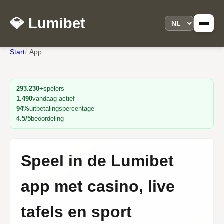
💎 Lumibet
Start
App
293.230+
spelers
1.490
vandaag actief
94%
uitbetalingspercentage
4.5/5
beoordeling
Speel in de Lumibet
app met casino, live
tafels en sport