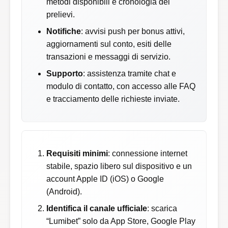
metodi disponibili e cronologia dei
prelievi.
Notifiche
: avvisi push per bonus attivi,
aggiornamenti sul conto, esiti delle
transazioni e messaggi di servizio.
Supporto
: assistenza tramite chat e
modulo di contatto, con accesso alle FAQ
e tracciamento delle richieste inviate.
Requisiti minimi
: connessione internet
stabile, spazio libero sul dispositivo e un
account Apple ID (iOS) o Google
(Android).
Identifica il canale ufficiale
: scarica
“Lumibet” solo da App Store, Google Play