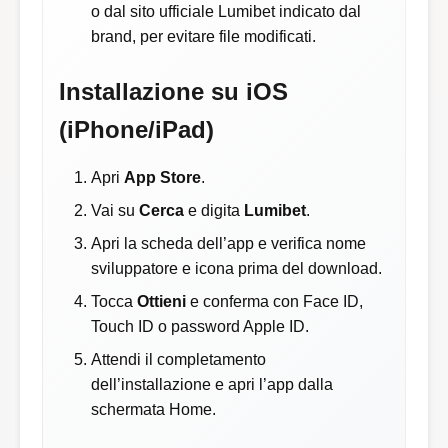
o dal sito ufficiale Lumibet indicato dal
brand, per evitare file modificati.
Installazione su iOS
(iPhone/iPad)
Apri
App Store
.
Vai su
Cerca
e digita
Lumibet
.
Apri la scheda dell’app e verifica nome
sviluppatore e icona prima del download.
Tocca
Ottieni
e conferma con Face ID,
Touch ID o password Apple ID.
Attendi il completamento
dell’installazione e apri l’app dalla
schermata Home.