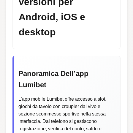
versioni per
Android, iOS e
desktop
Panoramica Dell’app
Lumibet
L’app mobile Lumibet offre accesso a slot,
giochi da tavolo con croupier dal vivo e
sezione scommesse sportive nella stessa
interfaccia. Dal telefono si gestiscono
registrazione, verifica del conto, saldo e