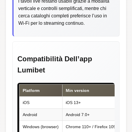
i tavoli live restano usabili grazie a modalità
verticale e controlli semplificati, mentre chi
cerca cataloghi completi preferisce l’uso in
Wi‑Fi per lo streaming continuo.
Compatibilità Dell’app
Lumibet
Platform
Min version
iOS
iOS 13+
Android
Android 7.0+
Windows (browser)
Chrome 110+ / Firefox 109+ / Edge