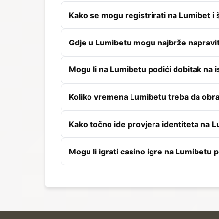
Kako se mogu registrirati na Lumibet i
Gdje u Lumibetu mogu najbrže napraviti
Mogu li na Lumibetu podići dobitak na ist
Koliko vremena Lumibetu treba da obrad
Kako točno ide provjera identiteta na 
Mogu li igrati casino igre na Lumibetu p