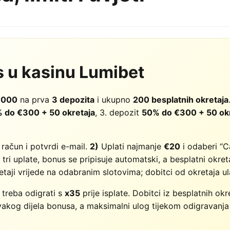
 u kasinu Lumibet
.000
na prva
3 depozita
i ukupno
200 besplatnih okretaja
 do €300 + 50 okretaja
, 3. depozit
50% do €300 + 50 okr
račun i potvrdi e-mail.
2)
Uplati najmanje
€20
i odaberi “C
i uplate, bonus se pripisuje automatski, a besplatni okreta
taji vrijede na odabranim slotovima; dobitci od okretaja u
 treba odigrati s
x35
prije isplate. Dobitci iz besplatnih ok
akog dijela bonusa, a maksimalni ulog tijekom odigravanja