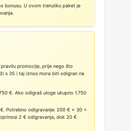
 po bonusu. U ovom trenutku paket je
avanja.
 pravilu promocije, prije nego što
 s 35 i taj iznos mora biti odigran na
750 €. Ako odigraš uloge ukupno 1.750
€. Potrebno odigravanje: 200 € × 30 =
doprinosi 2 € odigravanja, dok 20 €