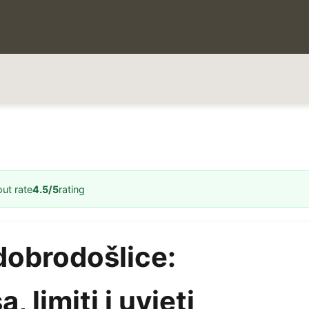
ut rate
4.5/5
rating
dobrodošlice:
 limiti i uvjeti