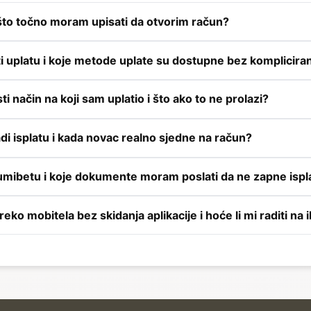
 što točno moram upisati da otvorim račun?
 uplatu i koje metode uplate su dostupne bez komplicira
i način na koji sam uplatio i što ako to ne prolazi?
i isplatu i kada novac realno sjedne na račun?
Lumibetu i koje dokumente moram poslati da ne zapne ispl
reko mobitela bez skidanja aplikacije i hoće li mi raditi na