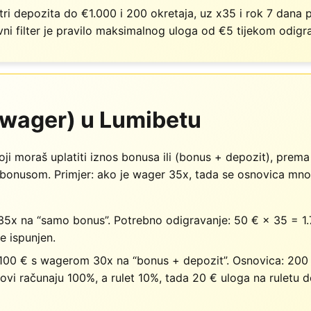
ri depozita do €1.000 i 200 okretaja, uz x35 i rok 7 dana
vni filter je pravilo maksimalnog uloga od €5 tijekom odigr
(wager) u Lumibetu
oji moraš uplatiti iznos bonusa ili (bonus + depozit), prema
 bonusom. Primjer: ako je wager 35x, tada se osnovica množi
x na “samo bonus”. Potrebno odigravanje: 50 € × 35 = 1.
e ispunjen.
00 € s wagerom 30x na “bonus + depozit”. Osnovica: 200 
tovi računaju 100%, a rulet 10%, tada 20 € uloga na ruletu 