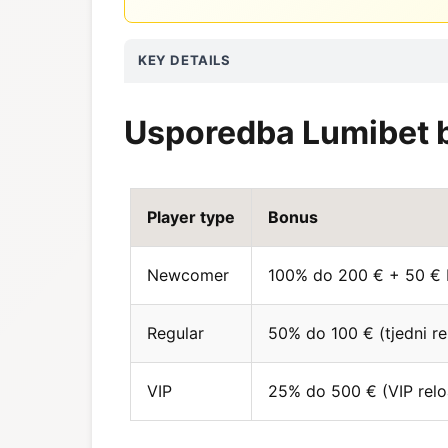
KEY DETAILS
Usporedba Lumibet b
Player type
Bonus
Newcomer
100% do 200 € + 50 € b
Regular
50% do 100 € (tjedni re
VIP
25% do 500 € (VIP relo