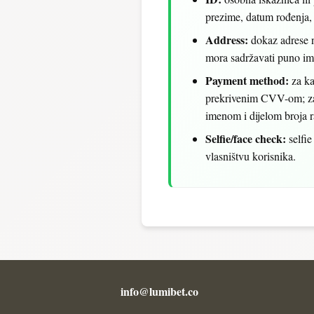
prezime, datum rođenja, 
Address:
dokaz adrese ne
mora sadržavati puno ime
Payment method:
za ka
prekrivenim CVV-om; za e
imenom i dijelom broja 
Selfie/face check:
selfie
vlasništvu korisnika.
info@lumibet.co