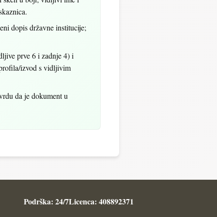
skaznica.
eni dopis državne institucije;
jive prve 6 i zadnje 4) i
ofila/izvod s vidljivim
tvrdu da je dokument u
Podrška: 24/7
Licenca: 408892371