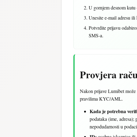
U gornjem desnom kutu
Unesite e-mail adresu ili k
Potvrdite prijavu odabi
SMS-a.
Provjera rač
Nakon prijave Lumibet može zat
pravilima KYC/AML.
Kada je potrebna verif
podataka (ime, adresa); p
nepodudarnosti u podaci
ID:
osobna iskaznica ili 