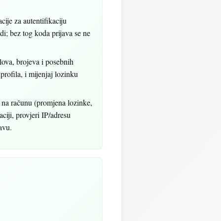
je za autentifikaciju
i; bez tog koda prijava se ne
ova, brojeva i posebnih
rofila, i mijenjaj lozinku
a na računu (promjena lozinke,
ciji, provjeri IP/adresu
avu.