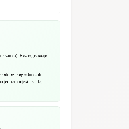
 lozinku). Bez registracije
obilnog preglednika ili
 na jednom mjestu saldo,
t