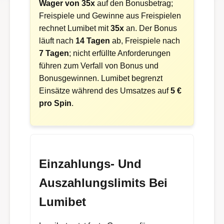
Wager von 35x
auf den Bonusbetrag;
Freispiele und Gewinne aus Freispielen
rechnet Lumibet mit
35x
an. Der Bonus
läuft nach
14 Tagen
ab, Freispiele nach
7 Tagen
; nicht erfüllte Anforderungen
führen zum Verfall von Bonus und
Bonusgewinnen. Lumibet begrenzt
Einsätze während des Umsatzes auf
5 €
pro Spin
.
Einzahlungs- Und
Auszahlungslimits Bei
Lumibet