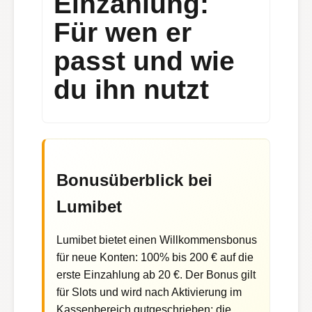
Einzahlung:
Für wen er
passt und wie
du ihn nutzt
Bonusüberblick bei
Lumibet
Lumibet bietet einen Willkommensbonus
für neue Konten: 100% bis 200 € auf die
erste Einzahlung ab 20 €. Der Bonus gilt
für Slots und wird nach Aktivierung im
Kassenbereich gutgeschrieben; die