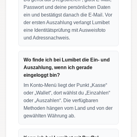
Passwort und deine persönlichen Daten
ein und bestätigst danach die E-Mail. Vor
der ersten Auszahlung verlangt Lumibet
eine Identitätsprüfung mit Ausweisfoto
und Adressnachweis.
Wo finde ich bei Lumibet die Ein- und
Auszahlung, wenn ich gerade
eingeloggt bin?
Im Konto-Menü liegt der Punkt „Kasse“
oder „Wallet“, dort wählst du „Einzahlen“
oder „Auszahlen“. Die verfügbaren
Methoden hängen vom Land und von der
gewählten Währung ab.