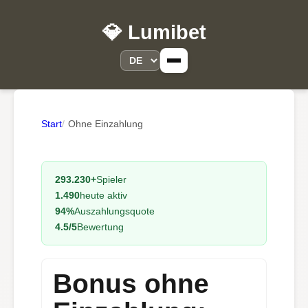
💎 Lumibet
Start
Ohne Einzahlung
293.230+
Spieler
1.490
heute aktiv
94%
Auszahlungsquote
4.5/5
Bewertung
Bonus ohne