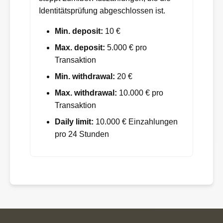
Identitätsprüfung abgeschlossen ist.
Min. deposit:
10 €
Max. deposit:
5.000 € pro
Transaktion
Min. withdrawal:
20 €
Max. withdrawal:
10.000 € pro
Transaktion
Daily limit:
10.000 € Einzahlungen
pro 24 Stunden