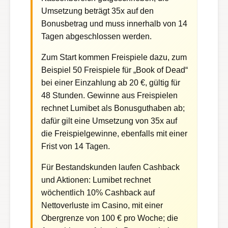
Umsetzung beträgt 35x auf den
Bonusbetrag und muss innerhalb von 14
Tagen abgeschlossen werden.
Zum Start kommen Freispiele dazu, zum
Beispiel 50 Freispiele für „Book of Dead“
bei einer Einzahlung ab 20 €, gültig für
48 Stunden. Gewinne aus Freispielen
rechnet Lumibet als Bonusguthaben ab;
dafür gilt eine Umsetzung von 35x auf
die Freispielgewinne, ebenfalls mit einer
Frist von 14 Tagen.
Für Bestandskunden laufen Cashback
und Aktionen: Lumibet rechnet
wöchentlich 10% Cashback auf
Nettoverluste im Casino, mit einer
Obergrenze von 100 € pro Woche; die