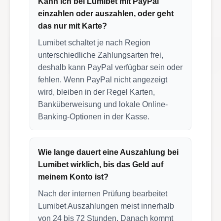
Kann ich bei Lumibet mit PayPal
einzahlen oder auszahlen, oder geht
das nur mit Karte?
Lumibet schaltet je nach Region
unterschiedliche Zahlungsarten frei,
deshalb kann PayPal verfügbar sein oder
fehlen. Wenn PayPal nicht angezeigt
wird, bleiben in der Regel Karten,
Banküberweisung und lokale Online-
Banking-Optionen in der Kasse.
Wie lange dauert eine Auszahlung bei
Lumibet wirklich, bis das Geld auf
meinem Konto ist?
Nach der internen Prüfung bearbeitet
Lumibet Auszahlungen meist innerhalb
von 24 bis 72 Stunden. Danach kommt