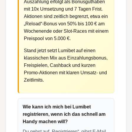
Auszahlung erfolgt als Bonusguthaben
mit 10x Umsetzung und 7 Tagen Frist.
Aktionen sind zeitlich begrenzt, etwa ein
„Reload“-Bonus von 50% bis 100 € am
Wochenende oder Slot-Races mit einem
Preispool von 5.000 €.
Stand jetzt setzt Lumibet auf einen
klassischen Mix aus Einzahlungsbonus,
Freispielen, Cashback und kurzen
Promo-Aktionen mit klaren Umsatz- und
Zeitlimits.
Wie kann ich mich bei Lumibet
registrieren, wenn ich das schnell am
Handy machen will?
Du gehst auf „Registrieren“, gibst E-Mail,